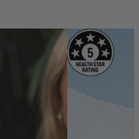
c
c
e
e